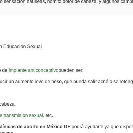
engo sensacion nauseas, bomito dolor de cabeza, y algunos camb
n Educación Sexual
o del
Implante anticonceptivo
pueden ser:
ucir un aumento leve de peso, que pueda salir acné o se reteng
cabeza.
 transmision sexual
, etc.
clínicas de aborto en México DF
podrá ayudarte ya que dispon