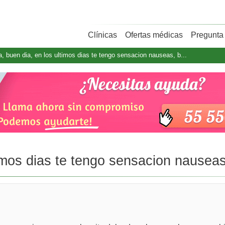
Clínicas
Ofertas médicas
Pregunta 
a, buen dia, en los ultimos dias te tengo sensacion nauseas, b...
timos dias te tengo sensacion nauseas,