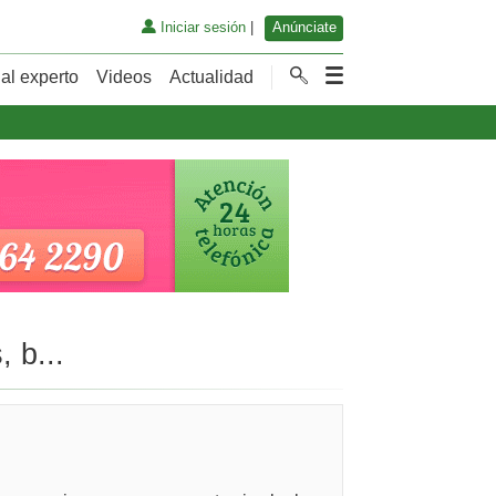
Iniciar sesión
|
Anúnciate
al experto
Videos
Actualidad
 b...