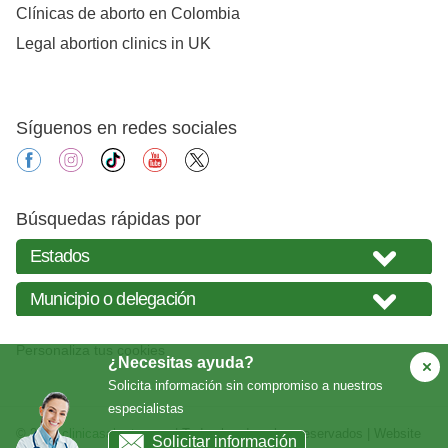
Clínicas de aborto en Colombia
Legal abortion clinics in UK
Síguenos en redes sociales
facebook
instagram
tiktok
youtube
X
Búsquedas rápidas por
Personaliza tus cookies
¿Necesitas ayuda?
Solicita información sin compromiso a nuestros
especialistas
© 2026
clinicasabortos.mx
| Todos los derechos reservados | Website
Solicitar información