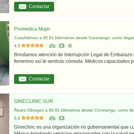
Contactar
Promedica Mujer
Cuauhtémoc a 95.81 kilómetros desde Coronango, como llega
4,9
Brindamos atención de Interrupción Legal de Embarazo 
femenino así te sentirás cómoda. Médicos capacitados par
Contactar
GINECLINIC SUR
Álvaro Obregón a 96.91 kilómetros desde Coronango, como lle
5,0
Gineclinic es una organización no gubernamental que c
México brindando servicios relacionados con la salud sex