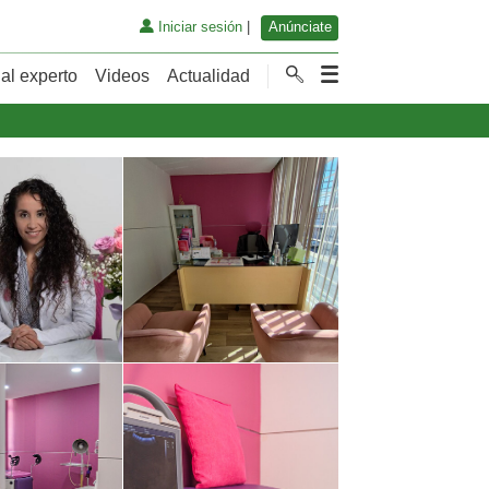
Iniciar sesión
|
Anúnciate
al experto
Videos
Actualidad