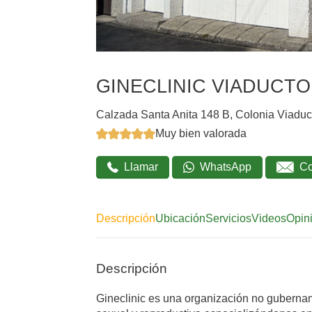
GINECLINIC VIADUCTO
Calzada Santa Anita 148 B, Colonia Viaduc
Muy bien valorada
Llamar
WhatsApp
Co
Descripción
Ubicación
Servicios
Videos
Opin
Descripción
Gineclinic es una organización no gubernam