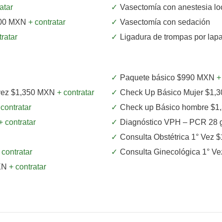
atar
Vasectomía con anestesia l
,200 MXN
+ contratar
Vasectomía con sedación
tratar
Ligadura de trompas por la
Paquete básico $990 MXN
+
 vez $1,350 MXN
+ contratar
Check Up Básico Mujer $1
 contratar
Check up Básico hombre $
+ contratar
Diagnóstico VPH – PCR 28 
Consulta Obstétrica 1° Vez
 contratar
Consulta Ginecológica 1° V
MXN
+ contratar