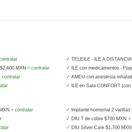
contratar
TELEILE - ILE A DISTANCI
o $2,600 MXN
+ contratar
ILE con medicamentos - Pa
 contratar
AMEU con anestesia inhala
atar
ILE en Sala CONFORT (con
0 MXN
+ contratar
Implante hormonal 2 varilla
r
DIU T de cobre $700 MXN
+ 
ratar
DIU Silver Care $1,700 MX