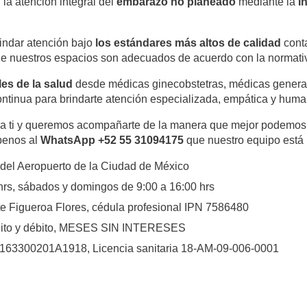
la atención integral del
embarazo no planeado
mediante la
I
indar atención bajo
los estándares más altos de calidad
cont
 nuestros espacios son adecuados de acuerdo con la normativ
es de la salud
desde médicas ginecobstetras, médicas generale
ntinua para brindarte atención especializada, empática y human
ra ti y queremos acompañarte de la manera que mejor podemos,
benos al
WhatsApp +52 55 31094175
que nuestro equipo está
del Aeropuerto de la Ciudad de México
hrs, sábados y domingos de 9:00 a 16:00 hrs
te Figueroa Flores, cédula profesional IPN 7586480
rédito y débito, MESES SIN INTERESES
63300201A1918, Licencia sanitaria 18-AM-09-006-0001
utube