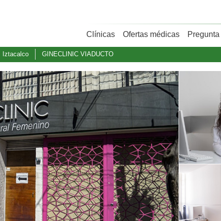
Clínicas
Ofertas médicas
Pregunta 
Iztacalco
GINECLINIC VIADUCTO