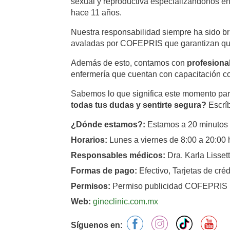
sexual y reproductiva especializándonos en 
hace 11 años.
Nuestra responsabilidad siempre ha sido br
avaladas por COFEPRIS que garantizan que
Además de esto, contamos con
profesional
enfermería que cuentan con capacitación co
Sabemos lo que significa este momento pa
todas tus dudas y sentirte segura?
Escrí
¿Dónde estamos?:
Estamos a 20 minutos 
Horarios:
Lunes a viernes de 8:00 a 20:00 
Responsables médicos:
Dra. Karla Lisset
Formas de pago:
Efectivo, Tarjetas de c
Permisos:
Permiso publicidad COFEPRIS 1
Web:
gineclinic.com.mx
facebook
instagram
tiktok
yo
Síguenos en: