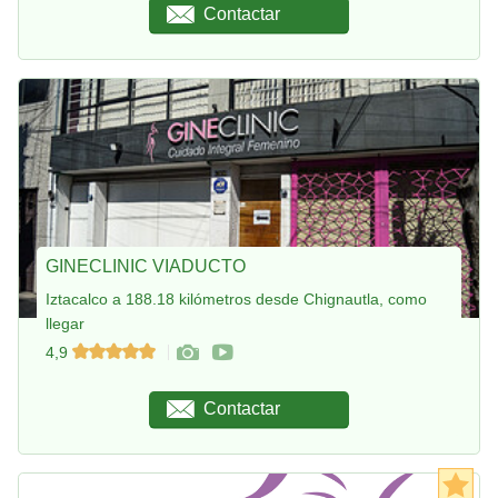
Contactar
GINECLINIC VIADUCTO
Iztacalco a 188.18 kilómetros desde Chignautla, como
llegar
4,9
Contactar