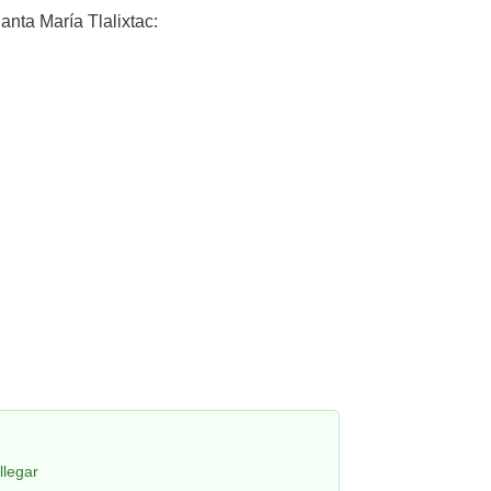
nta María Tlalixtac:
llegar