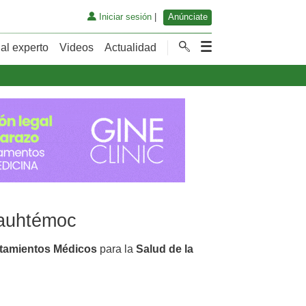
Iniciar sesión
|
Anúnciate
al experto
Videos
Actualidad
uauhtémoc
atamientos Médicos
para la
Salud de la