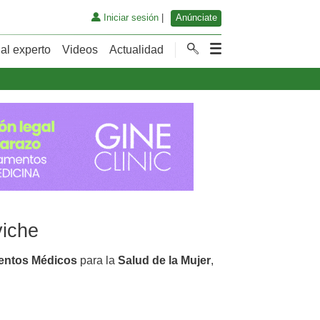
Iniciar sesión
|
Anúnciate
al experto
Videos
Actualidad
viche
entos Médicos
para la
Salud de la Mujer
,