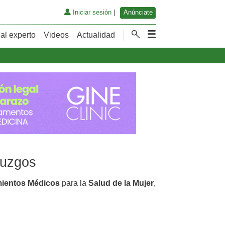
Iniciar sesión
|
Anúnciate
al experto
Videos
Actualidad
muzgos
mientos Médicos
para la
Salud de la Mujer
,