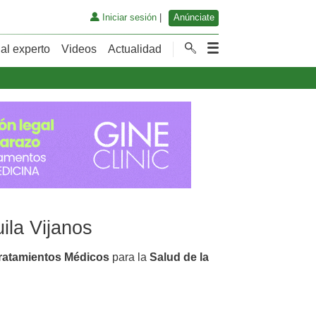
Iniciar sesión
|
Anúnciate
al experto
Videos
Actualidad
ila Vijanos
ratamientos Médicos
para la
Salud de la