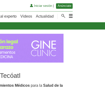
Iniciar sesión
|
Anúnciate
al experto
Videos
Actualidad
Tecóatl
amientos Médicos
para la
Salud de la