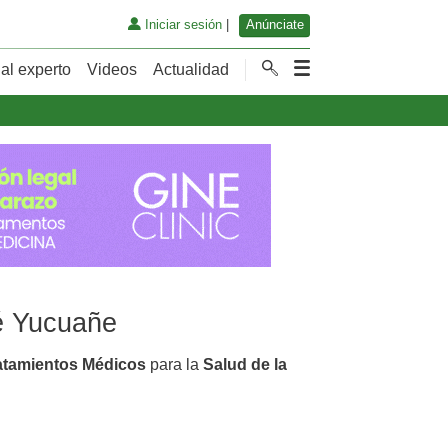
Iniciar sesión
|
Anúnciate
al experto
Videos
Actualidad
mé Yucuañe
atamientos Médicos
para la
Salud de la