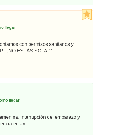
o llegar
ontamos con permisos sanitarios y
R!, ¡NO ESTÁS SOLA!C...
omo llegar
femenina, interrupción del embarazo y
ncia en an...