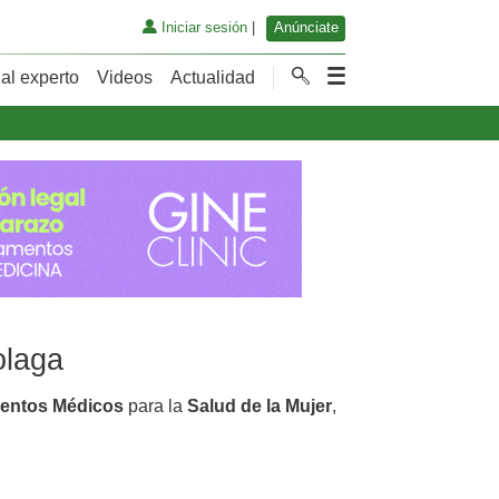
Iniciar sesión
|
Anúnciate
al experto
Videos
Actualidad
olaga
ientos Médicos
para la
Salud de la Mujer
,