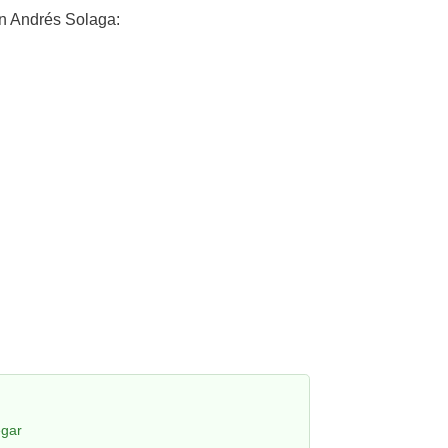
n Andrés Solaga:
egar