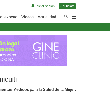
Iniciar sesión
|
Anúnciate
al experto
Videos
Actualidad
icuiti
mientos Médicos
para la
Salud de la Mujer
,