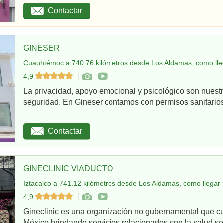
Contactar
GINESER
Cuauhtémoc a 740.76 kilómetros desde Los Aldamas, como lle
4,9
La privacidad, apoyo emocional y psicológico son nuestr
seguridad. En Gineser contamos con permisos sanitarios 
Contactar
GINECLINIC VIADUCTO
Iztacalco a 741.12 kilómetros desde Los Aldamas, como llegar
4,9
Gineclinic es una organización no gubernamental que c
México brindando servicios relacionados con la salud sex