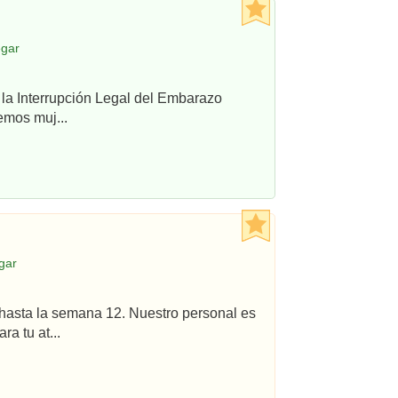
egar
 la Interrupción Legal del Embarazo
emos muj...
gar
hasta la semana 12. Nuestro personal es
a tu at...