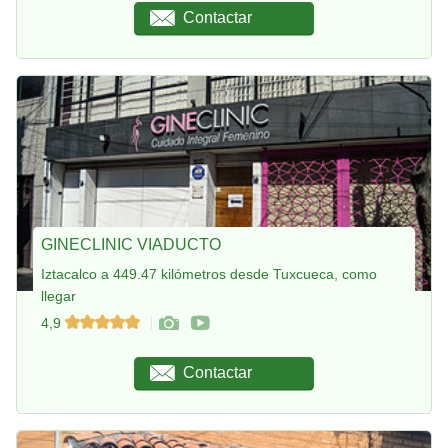
Contactar
GINECLINIC VIADUCTO
Iztacalco a 449.47 kilómetros desde Tuxcueca, como
llegar
4,9
Contactar