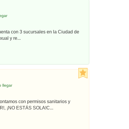
egar
uenta con 3 sucursales en la Ciudad de
ual y re...
 llegar
ontamos con permisos sanitarios y
R!, ¡NO ESTÁS SOLA!C...