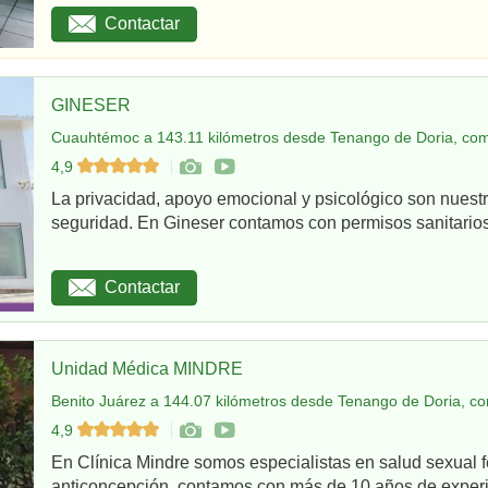
Contactar
GINESER
Cuauhtémoc a 143.11 kilómetros desde Tenango de Doria, com
4,9
La privacidad, apoyo emocional y psicológico son nuestr
seguridad. En Gineser contamos con permisos sanitarios 
Contactar
Unidad Médica MINDRE
Benito Juárez a 144.07 kilómetros desde Tenango de Doria, co
4,9
En Clínica Mindre somos especialistas en salud sexual 
anticoncepción, contamos con más de 10 años de experie