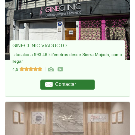
GINECLINIC VIADUCTO
Iztacalco a 993.46 kilómetros desde Sierra Mojada, como
llegar
4,9
Contactar