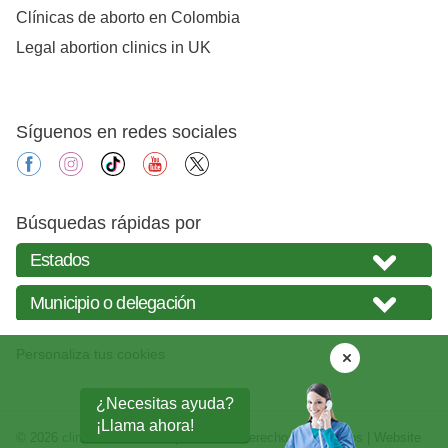
Clínicas de aborto en Colombia
Legal abortion clinics in UK
Síguenos en redes sociales
facebook
instagram
tiktok
youtube
X
Búsquedas rápidas por
Personaliza tus cookies
¿Necesitas ayuda?
¡Llama ahora!
© 2026
clinicasabortos.mx
| Todos los derechos reservados | Website