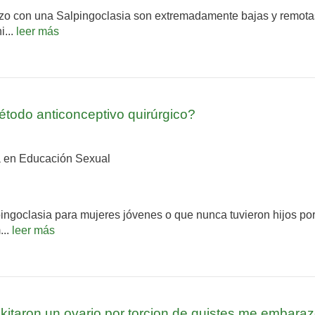
o con una Salpingoclasia son extremadamente bajas y remotas. 
i...
leer más
todo anticonceptivo quirúrgico?
 en Educación Sexual
ingoclasia para mujeres jóvenes o que nunca tuvieron hijos po
...
leer más
itaron un ovario por torcion de quistes me embara