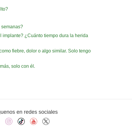
lto?
 3 semanas?
l implante? ¿Cuánto tiempo dura la herida
mo fiebre, dolor o algo similar. Solo tengo
más, solo con él.
guenos en redes sociales
facebook
instagram
tiktok
youtube
X