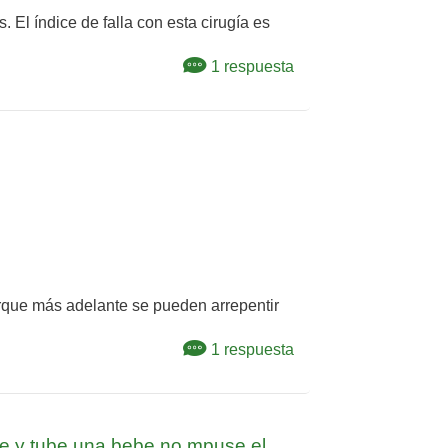
El índice de falla con esta cirugía es
1 respuesta
rque más adelante se pueden arrepentir
1 respuesta
ze y tube una bebe no mpuse el