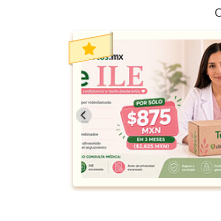
O
l Médica de