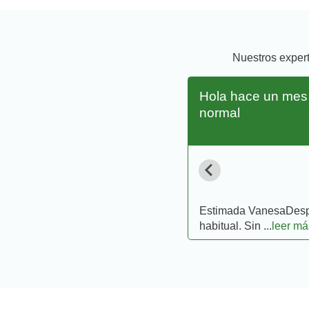
Nuestros exper
Hola hace un mes m
normal
uieres consultar con un
Estimada VanesaDespué
habitual. Sin ...
leer má