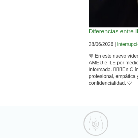
Diferencias entr
28/06/2026
|
Interrupc
💜 En este nuevo video
AMEU e ILE por medic
informada. 👩‍⚕️✨En Cl
profesional, empática
confidencialidad. 🤍