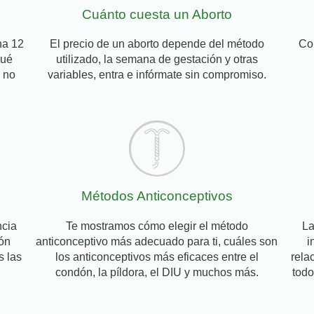
Cuánto cuesta un Aborto
na 12
El precio de un aborto depende del método
Con
qué
utilizado, la semana de gestación y otras
 no
variables, entra e infórmate sin compromiso.
Métodos Anticonceptivos
ncia
Te mostramos cómo elegir el método
La
ón
anticonceptivo más adecuado para ti, cuáles son
i
s las
los anticonceptivos más eficaces entre el
rela
condón, la píldora, el DIU y muchos más.
todo