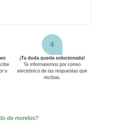
4
den
¡Tu duda queda solucionada!
cibe
Te informaremos por correo
or o
electrónico de las respuestas que
recibas.
ado de morelos?