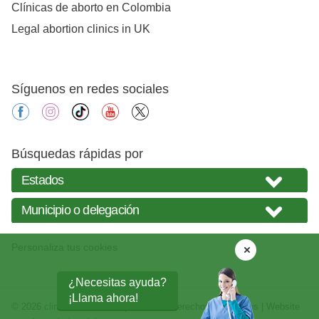
Clínicas de aborto en Colombia
Legal abortion clinics in UK
Síguenos en redes sociales
facebook
instagram
tiktok
youtube
X
Búsquedas rápidas por
Personaliza tus cookies
¿Necesitas ayuda?
¡Llama ahora!
© 2026
clinicasabortos.mx
| Todos los derechos reservados | Website