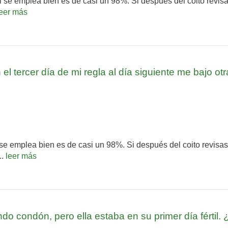
i se emplea bien es de casi un 98%. Si después del coito revisa
leer más
el tercer día de mi regla al día siguiente me bajo ot
se emplea bien es de casi un 98%. Si después del coito revisas
..
leer más
do condón, pero ella estaba en su primer día fértil