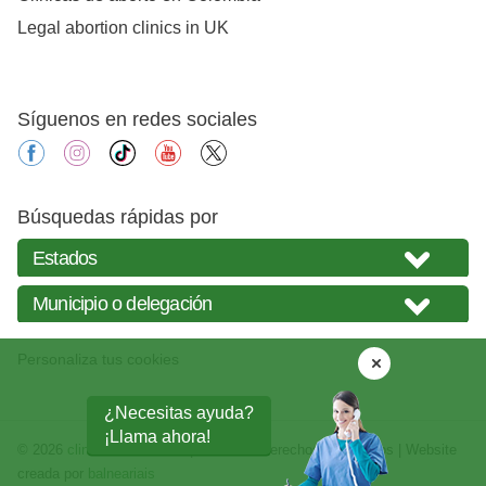
Legal abortion clinics in UK
Síguenos en redes sociales
facebook
instagram
tiktok
youtube
X
Búsquedas rápidas por
Personaliza tus cookies
¿Necesitas ayuda?
¡Llama ahora!
© 2026
clinicasabortos.mx
| Todos los derechos reservados | Website
creada por
balneariais