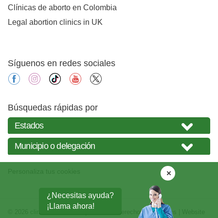
Clínicas de aborto en Colombia
Legal abortion clinics in UK
Síguenos en redes sociales
facebook
instagram
tiktok
youtube
X
Búsquedas rápidas por
Personaliza tus cookies
¿Necesitas ayuda?
¡Llama ahora!
© 2026
clinicasabortos.mx
| Todos los derechos reservados | Website