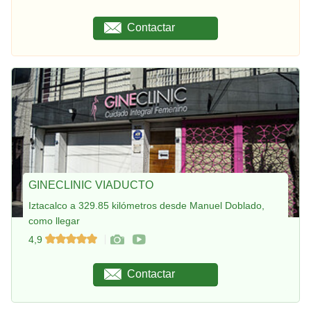
Contactar
GINECLINIC VIADUCTO
Iztacalco a 329.85 kilómetros desde Manuel Doblado,
como llegar
4,9
Contactar