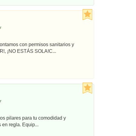
r
ontamos con permisos sanitarios y
R!, ¡NO ESTÁS SOLA!C...
r
os pilares para tu comodidad y
en regla. Equip...