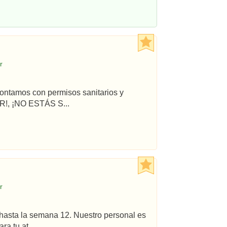
r
ontamos con permisos sanitarios y
!, ¡NO ESTÁS S...
r
hasta la semana 12. Nuestro personal es
a tu at...