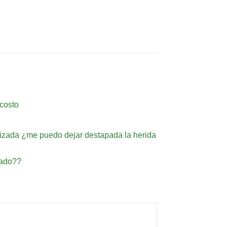
 costo
trizada ¿me puedo dejar destapada la herida
tado??