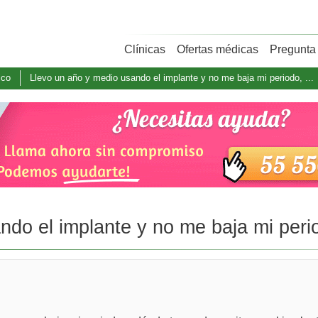
Clínicas
Ofertas médicas
Pregunta 
ico
Llevo un año y medio usando el implante y no me baja mi periodo, ...
do el implante y no me baja mi perio