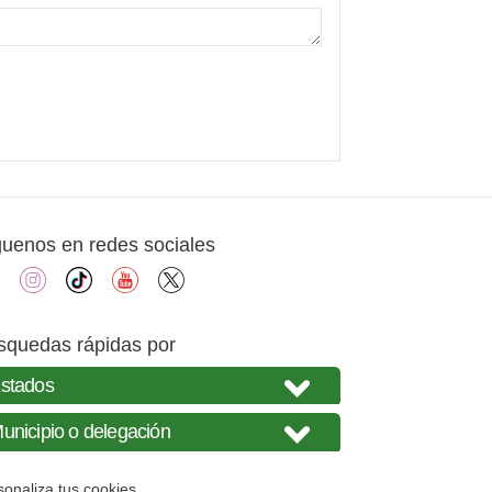
guenos en redes sociales
facebook
instagram
tiktok
youtube
X
squedas rápidas por
sonaliza tus cookies