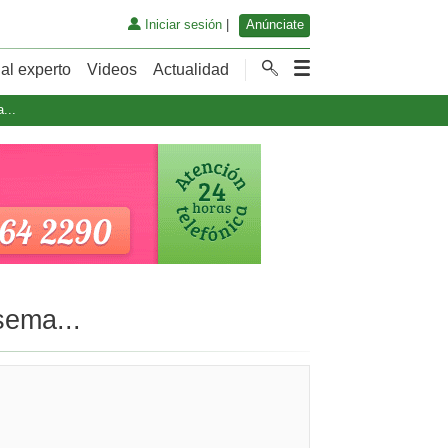
Iniciar sesión
|
Anúnciate
al experto
Videos
Actualidad
...
sema...