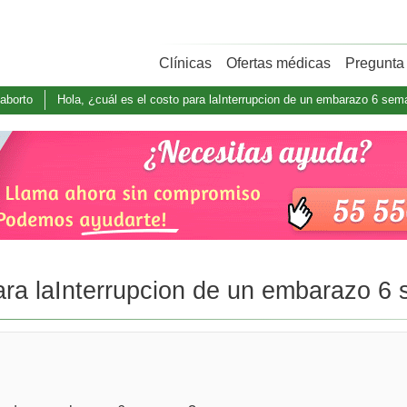
Clínicas
Ofertas médicas
Pregunta 
aborto
Hola, ¿cuál es el costo para laInterrupcion de un embarazo 6 sema
ara laInterrupcion de un embarazo 6 