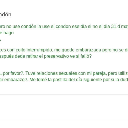
ondón
ro no use condón la use el condon ese dia si no el dia 31 d ma
ue hago
?
eces con coito interrumpido, me quede embarazada pero no se de
ués dede retirar el preservativo ve si falló?
 por favor?. Tuve relaciones sexuales con mi pareja, pero util
r embarazo?. Me tomé la pastilla del día siguiente por si la du