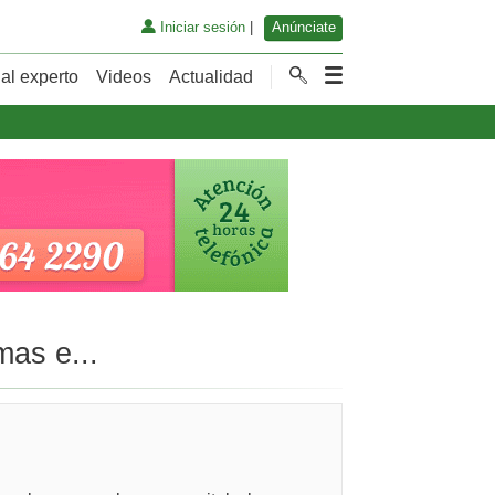
Iniciar sesión
|
Anúnciate
al experto
Videos
Actualidad
mas e...