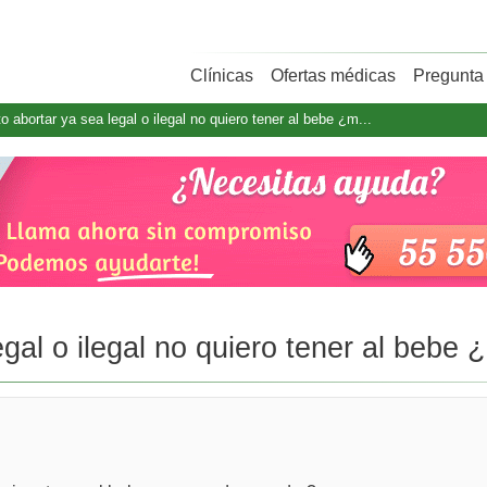
Clínicas
Ofertas médicas
Pregunta 
o abortar ya sea legal o ilegal no quiero tener al bebe ¿m...
gal o ilegal no quiero tener al bebe ¿