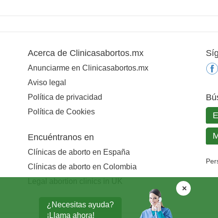
Acerca de Clinicasabortos.mx
Sí
Anunciarme en Clinicasabortos.mx
Aviso legal
Bú
Política de privacidad
Política de Cookies
Encuéntranos en
Clínicas de aborto en España
Per
Clínicas de aborto en Colombia
Legal abortion clinics in UK
¿Necesitas ayuda?
¡Llama ahora!