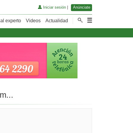
Iniciar sesión
|
Anúnciate
al experto
Videos
Actualidad
m...