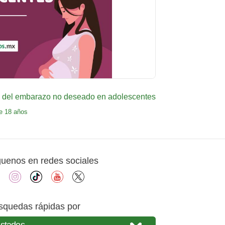
n del embarazo no deseado en adolescentes
e 18 años
guenos en redes sociales
facebook
instagram
tiktok
youtube
X
squedas rápidas por