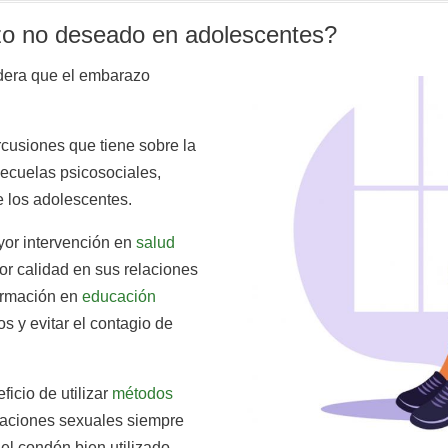
zo no deseado en adolescentes?
dera que el embarazo
rcusiones que tiene sobre la
secuelas psicosociales,
e los adolescentes.
yor intervención en
salud
or calidad en sus relaciones
formación en
educación
 y evitar el contagio de
icio de utilizar
métodos
aciones sexuales siempre
l condón bien utilizado