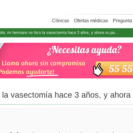
Clínicas
Ofertas médicas
Pregunta 
ola, mi hermano se hizo la vasectomía hace 3 años, y ahora su pa...
 la vasectomía hace 3 años, y ahora 