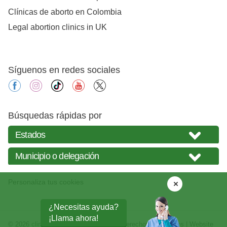
Clínicas de aborto en Colombia
Legal abortion clinics in UK
Síguenos en redes sociales
facebook
instagram
tiktok
youtube
X
Búsquedas rápidas por
Personaliza tus cookies
¿Necesitas ayuda?
¡Llama ahora!
© 2026
clinicasabortos.mx
| Todos los derechos reservados | Website