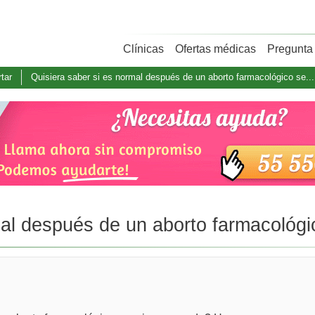
Clínicas
Ofertas médicas
Pregunta 
rtar
Quisiera saber si es normal después de un aborto farmacológico se...
al después de un aborto farmacológic