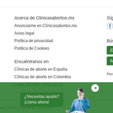
Acerca de Clinicasabortos.mx
Sí
Anunciarme en Clinicasabortos.mx
Aviso legal
Bú
Política de privacidad
Política de Cookies
Encuéntranos en
Clínicas de aborto en España
Per
Clínicas de aborto en Colombia
Legal abortion clinics in UK
¿Necesitas ayuda?
¡Llama ahora!
ados | Website creada por
balneariais