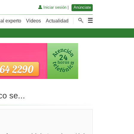
Iniciar sesión
|
Anúnciate
al experto
Videos
Actualidad
o se...