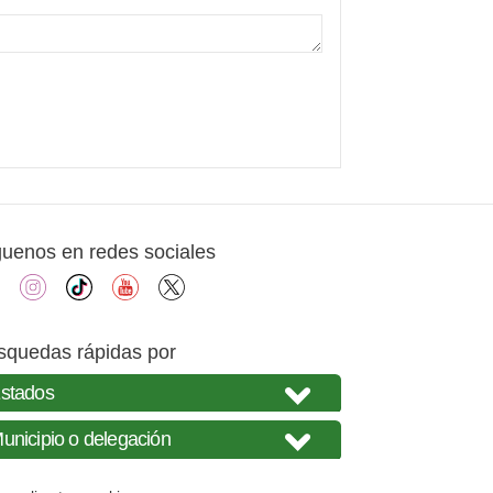
guenos en redes sociales
facebook
instagram
tiktok
youtube
X
squedas rápidas por