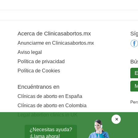
Acerca de Clinicasabortos.mx
Sí
Anunciarme en Clinicasabortos.mx
Aviso legal
Bú
Política de privacidad
Política de Cookies
Encuéntranos en
Clínicas de aborto en España
Per
Clínicas de aborto en Colombia
Legal abortion clinics in UK
¿Necesitas ayuda?
¡Llama ahora!