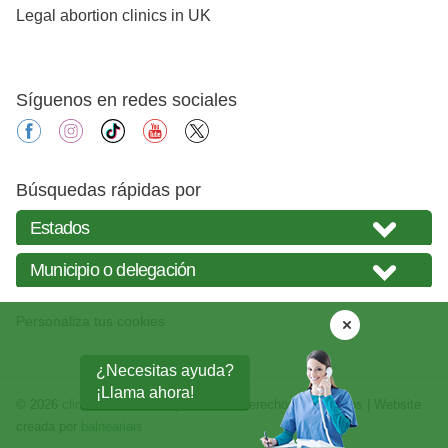
Legal abortion clinics in UK
Síguenos en redes sociales
facebook
instagram
tiktok
youtube
X
Búsquedas rápidas por
Personaliza tus cookies
¿Necesitas ayuda?
¡Llama ahora!
© 2026
clinicasabortos.mx
| Todos los derechos reservados | Website
creada por
balneariais