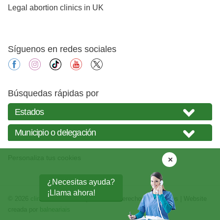
Legal abortion clinics in UK
Síguenos en redes sociales
facebook
instagram
tiktok
youtube
X
Búsquedas rápidas por
Personaliza tus cookies
¿Necesitas ayuda?
¡Llama ahora!
© 2026
clinicasabortos.mx
| Todos los derechos reservados | Website
creada por
balneariais