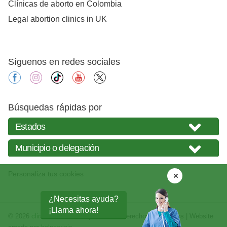
Clínicas de aborto en Colombia
Legal abortion clinics in UK
Síguenos en redes sociales
facebook
instagram
tiktok
youtube
X
Búsquedas rápidas por
Personaliza tus cookies
¿Necesitas ayuda?
¡Llama ahora!
© 2026
clinicasabortos.mx
| Todos los derechos reservados | Website