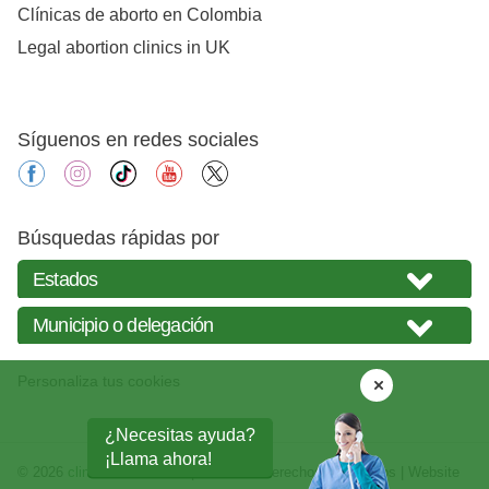
Clínicas de aborto en Colombia
Legal abortion clinics in UK
Síguenos en redes sociales
facebook
instagram
tiktok
youtube
X
Búsquedas rápidas por
Personaliza tus cookies
¿Necesitas ayuda?
¡Llama ahora!
© 2026
clinicasabortos.mx
| Todos los derechos reservados | Website