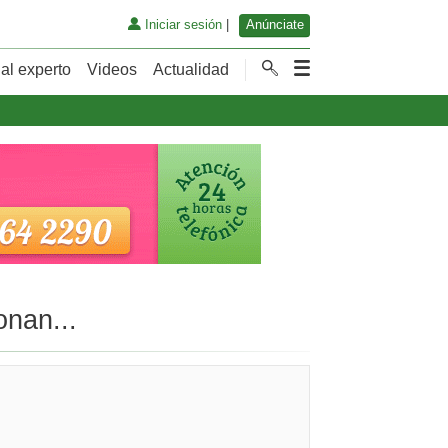
Iniciar sesión
|
Anúnciate
al experto
Videos
Actualidad
onan...