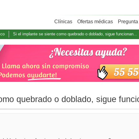
Clínicas
Ofertas médicas
Pregunta 
ico
Si el implante se siente como quebrado o doblado, sigue funcionan...
como quebrado o doblado, sigue funci