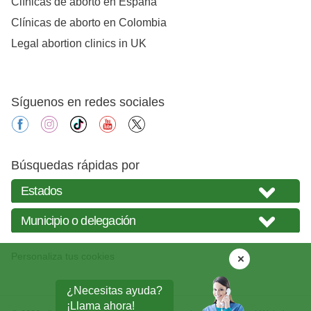
Clínicas de aborto en España
Clínicas de aborto en Colombia
Legal abortion clinics in UK
Síguenos en redes sociales
facebook
instagram
tiktok
youtube
X
Búsquedas rápidas por
Personaliza tus cookies
¿Necesitas ayuda?
¡Llama ahora!