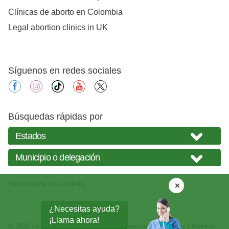
Clínicas de aborto en Colombia
Legal abortion clinics in UK
Síguenos en redes sociales
facebook
instagram
tiktok
youtube
X
Búsquedas rápidas por
Personaliza tus cookies
¿Necesitas ayuda?
¡Llama ahora!
© 2026
clinicasabortos.mx
| Todos los derechos reservados | Website