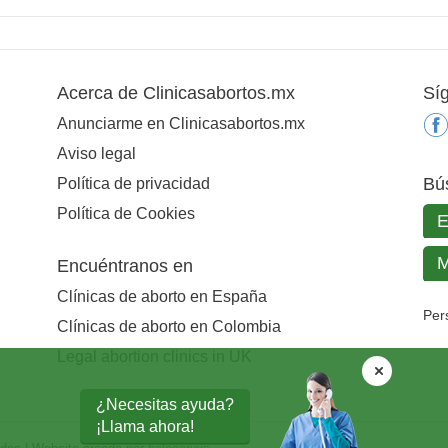
Acerca de Clinicasabortos.mx
Sí
Anunciarme en Clinicasabortos.mx
Aviso legal
Bú
Política de privacidad
Política de Cookies
Encuéntranos en
Clínicas de aborto en España
Per
Clínicas de aborto en Colombia
Legal abortion clinics in UK
¿Necesitas ayuda?
¡Llama ahora!