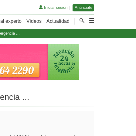
Iniciar sesión
|
Anúnciate
al experto
Videos
Actualidad
rgencia ...
ncia ...