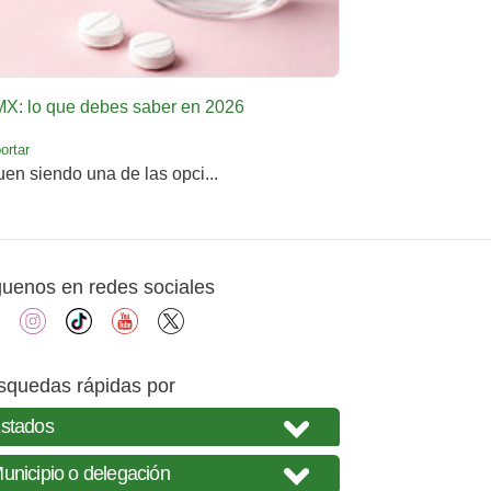
DMX: lo que debes saber en 2026
ortar
uen siendo una de las opci...
guenos en redes sociales
facebook
instagram
tiktok
youtube
X
squedas rápidas por