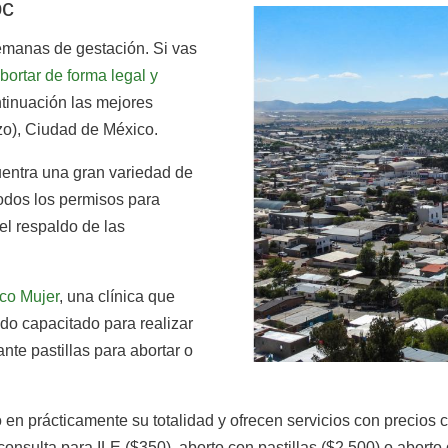
oc
semanas de gestación. Si vas
ortar de forma legal y
ntinuación las mejores
zo), Ciudad de México.
entra una gran variedad de
todos los permisos para
el respaldo de las
co Mujer
, una clínica que
do capacitado para realizar
te pastillas para abortar o
 en prácticamente su totalidad y ofrecen servicios con precios
onsulta para ILE ($350), aborto con pastillas ($2.500) o aborto q