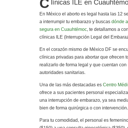
C
línicas ILE en Cuauhtém
En México el aborto es legal hasta las 12 
a interrumpir tu embarazo y buscas
dónde ab
segura en Cuauhtémoc
, te detallamos a co
clínicas ILE (Interrupción Legal del Embara
En el corazón mismo de México DF se encu
clínicas privadas para abortar que ofrecen 
realizarlo de forma legal y que cuentan con 
autoridades sanitarias.
Una de las más destacadas es
Centro Médi
ofrece a sus pacientes personal especializa
una interrupción de embarazo, ya sea median
bien de forma quirúrgica o con intervención.
Para tu comodidad, el personal es femenino
($150) a una consulta ginecológica ($350), c