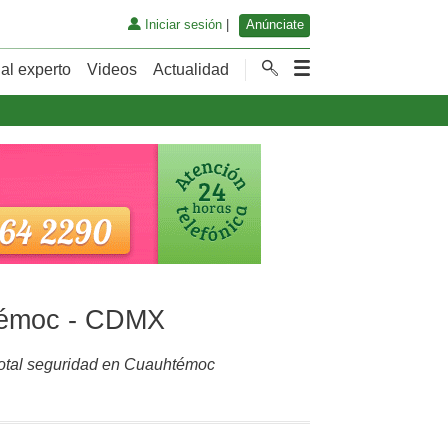
Iniciar sesión
|
Anúnciate
al experto
Videos
Actualidad
htémoc - CDMX
 total seguridad en Cuauhtémoc