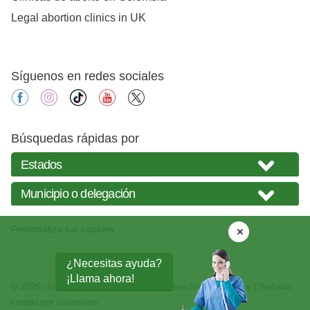
Legal abortion clinics in UK
Síguenos en redes sociales
facebook
instagram
tiktok
youtube
X
Búsquedas rápidas por
Personaliza tus cookies
¿Necesitas ayuda?
¡Llama ahora!
© 2026
clinicasabortos.mx
| Todos los derechos reservados | Website
creada por
balneariais