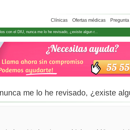
Clínicas
Ofertas médicas
Pregunta 
ños con el DIU, nunca me lo he revisado, ¿existe algun r...
nunca me lo he revisado, ¿existe algu