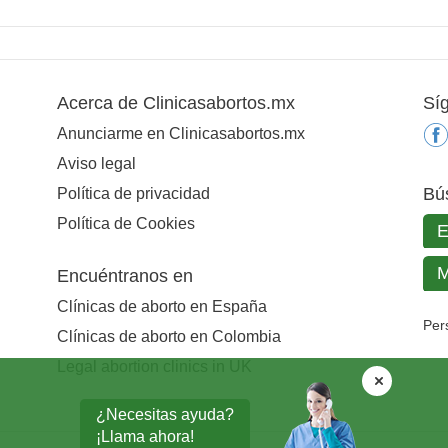
Acerca de Clinicasabortos.mx
Sí
Anunciarme en Clinicasabortos.mx
Aviso legal
Bú
Política de privacidad
Política de Cookies
Encuéntranos en
Clínicas de aborto en España
Per
Clínicas de aborto en Colombia
Legal abortion clinics in UK
¿Necesitas ayuda?
¡Llama ahora!