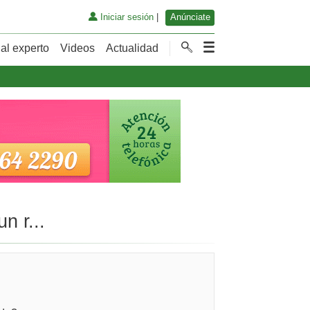
Iniciar sesión
|
Anúnciate
al experto
Videos
Actualidad
n r...