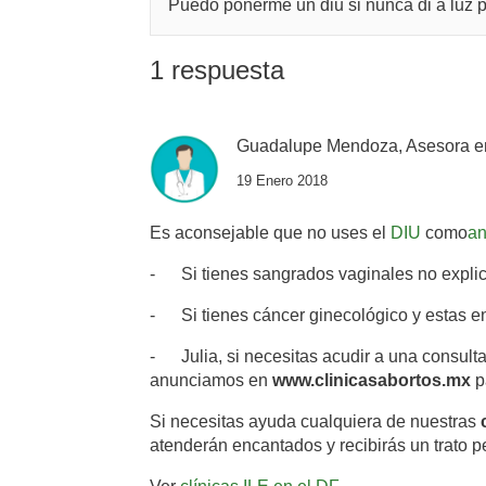
Puedo ponerme un diu si nunca di a luz p
1 respuesta
Guadalupe Mendoza, Asesora e
19 Enero 2018
Es aconsejable que no uses el
DIU
como
an
-
Si tienes sangrados vaginales no explic
-
Si tienes cáncer ginecológico y estas en
-
Julia, si necesitas acudir a una consult
anunciamos en
www.clinicasabortos.mx
p
Si necesitas ayuda cualquiera de nuestras
atenderán encantados y recibirás un trato p