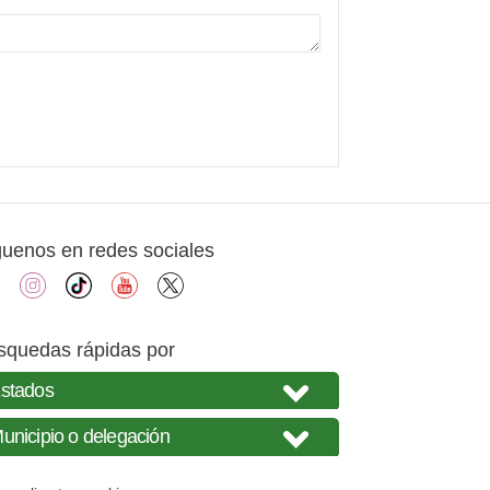
guenos en redes sociales
facebook
instagram
tiktok
youtube
X
squedas rápidas por