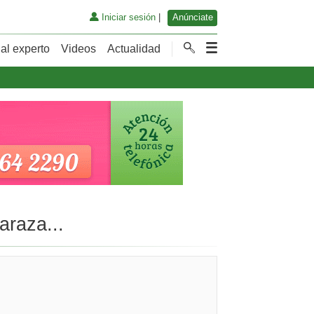
Iniciar sesión
|
Anúnciate
al experto
Videos
Actualidad
araza...